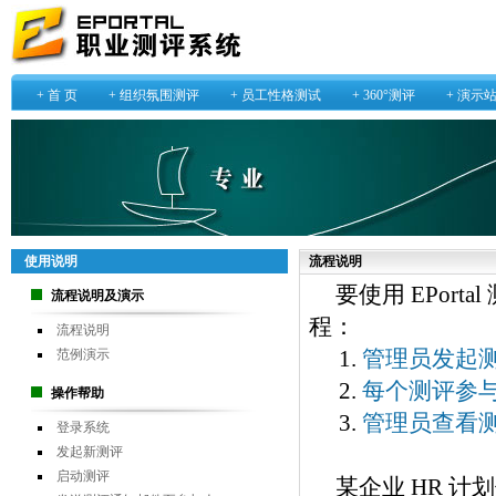
+
首 页
+
组织氛围测评
+
员工性格测试
+
360°测评
+
演示
使用说明
流程说明
要使用 EPor
流程说明及演示
程：
流程说明
管理员发起
范例演示
每个测评参
操作帮助
管理员查看
登录系统
发起新测评
启动测评
某企业 HR 计划使用